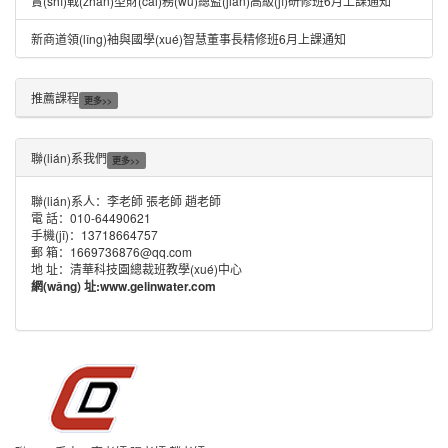
實(shí)戰(zhàn)型財(cái)務(wù)總監(jiān)高級(jí)研修班6月上課通知
新商道領(lǐng)袖與國學(xué)智慧董事長精修班6月上課通知
推薦課程
更多>>
聯(lián)系我們
更多>>
聯(lián)系人：李老師 張老師 趙老師
電 話：010-64490621
手機(jī)：13718664757
郵 箱：1669736876@qq.com
地 址：清華科技園總裁班教學(xué)中心
網(wǎng) 址:
www.gelinwater.com