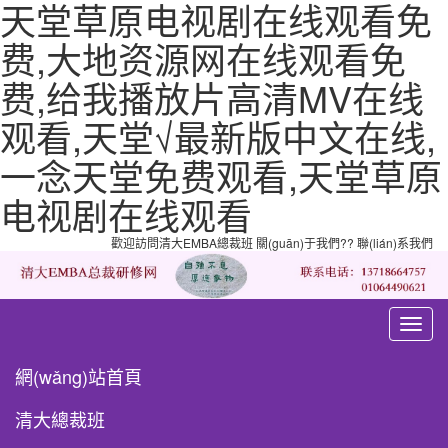
天堂草原电视剧在线观看免
费,大地资源网在线观看免
费,给我播放片高清MV在线
观看,天堂√最新版中文在线,
一念天堂免费观看,天堂草原
电视剧在线观看
歡迎訪問清大EMBA總裁班
關(guān)于我們
??
聯(lián)系我們
清
大
EMBA
網(wǎng)站首頁
總
裁
研
清大總裁班
修
網