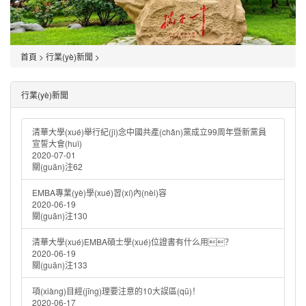
首頁
>
行業(yè)新聞
>
行業(yè)新聞
清華大學(xué)舉行紀(jì)念中國共產(chǎn)黨成立99周年暨新黨員
宣誓大會(huì)
2020-07-01
關(guān)注62
EMBA專業(yè)學(xué)習(xí)內(nèi)容
2020-06-19
關(guān)注130
清華大學(xué)EMBA碩士學(xué)位證書有什么用？
2020-06-19
關(guān)注133
項(xiàng)目經(jīng)理要注意的10大誤區(qū)！
2020-06-17