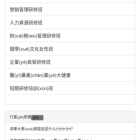
營銷管理研修班
人力資源研修班
財(cái)務(wù)管理研修班
國學(xué)文化女性班
企業(yè)高管研修班
醫(yī)藥產(chǎn)業(yè)大健康
短期研修培訓(xùn)班
行業(yè)新聞
更多>>
清華大學(xué)總裁班是什么？