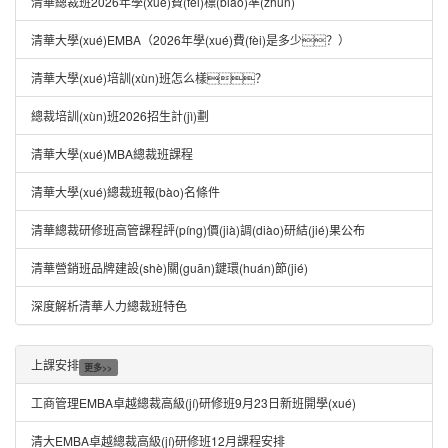
清華總裁班2026年學(xué)費(fèi)標(biāo)準(zhǔn)
清華大學(xué)EMBA（2026年學(xué)費(fèi)是多少？）
清華大學(xué)培訓(xùn)班怎么樣？
總裁培訓(xùn)班2026招生計(jì)劃
清華大學(xué)MBA總裁班課程
清華大學(xué)總裁班報(bào)名條件
清華總裁研修班高管課程評(píng)價(jià)調(diào)研結(jié)果公布
清華營銷班品牌建設(shè)關(guān)鍵環(huán)節(jié)
深度解析清華人力總裁班特色
上課安排
更多>>
工商管理EMBA卓越總裁高級(jí)研修班9月23日新班開學(xué)
清大EMBA卓越總裁高級(jí)研修班12月課程安排