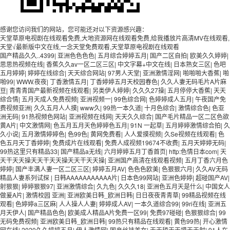
感谢您访问我们的网站，您可能还对以下资源感兴趣：
天堂草原电视剧在线观看免费,大地资源网在线观看免费,给我播放片高清MV在线观看,
天堂√最新版中文在线,一念天堂免费观看,天堂草原电视剧在线观看
国产精品久久..4399
|
亚洲色色色色
|
五月综合婷婷五月
|
国产二区自拍
|
欧美久久婷婷
|
思思热视频在线
|
香蕉久久av一区二区三区
|
中文字幕+中文在线
|
日本熟女三区
|
色吧
五月婷婷
|
婷婷在线综合
|
天天综合网站
|
97男人天堂
|
亚洲激情淫网
|
啪啪啪大香蕉
|
啪
啪99
|
WWW.夜夜
|
丁香激情五月
|
丁香婷婷五月天校园春色
|
久久人妻无码毛片A片麻
豆
|
青青青国产最新视频在线观看
|
另类伊人婷婷
|
久久久27操
|
五月停停大香蕉
|
天天
综合情
|
五月天成人免费视频
|
亚洲视频一
|
99色综合网
|
色婷婷成人五月
|
午夜国产免
费视频亚洲
|
久久五月人人摸
|
www久
|
99热一本久道
|
十月色综合
|
激情综合色
|
色亚
洲无码
|
91热视频色网站
|
亚洲视频在线网
|
天天久久综合
|
国产毛片精品一区二区色欲
黄A片
|
中文激情网
|
色五月五月天色婷婷色五月
|
91N 一起草
|
五月婷婷激情综合拍
|
久
久小说
|
五月激情婷婷色
|
色99色
|
黄网免费看
|
人人爱摸视频
|
久Se视频在线观看
|
色
色五月天丁香婷婷
|
免费成片在线观看
|
免费人成视频19674不收费
|
五月天婷婷无码
|
99热这里只有精品33
|
国产精品a无线
|
六月婷婷五月丁香首页
|
http:色情日本com
|
天
天干天天操天天干天天操天天干天天操
|
亚洲国产高清在线观看视频
|
五月丁香六月色
婷婷
|
国产丰满人妻一区二区三区
|
婷婷五月AV
|
色色色欧美
|
色狠狠六月
|
久久AV无码
精品人妻系列试探
|
日韩AAAAAAAAAAA片
|
日本色99网站
|
亚洲色婷婷
|
超碰国产AV
|
射狠狠
|
婷婷狠狠97
|
亚洲激情综合
|
久九色
|
久久久18
|
亚洲色五月天是什么
|
中国女人
做爰A片
|
激情校园 亚洲
|
亚洲欧美日韩_欧洲日韩
|
日日夜夜青青草
|
99精品视频在线
观看
|
色婷婷a三区麻
|
人人操人人妻
|
婷婷成人AV
|
一本久道综合99
|
99ri在线
|
亚洲五
月天伊人
|
国产精品色色
|
欧美成人精品A片免费一区99
|
免费97碰碰
|
色狠狠综合
|
99
无码免费视频
|
亚洲欧美日韩_欧洲日韩
|
99热只有精品在线观看
|
黄色99热
|
开心激情
网在线
|
2020久久婷婷五月
|
伊人激情网
|
国产丝袜美女
|
天天舔天天摸天天射
|
91人在