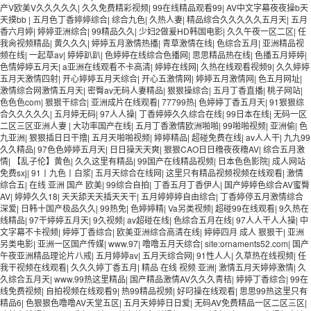
产V欧美V久久久久久
|
久久免费精彩视频
|
99在线精品观看99
|
AV中文字幕夜夜操b天
天摸bb
|
五月色丁香婷婷综合
|
综合九色
|
久热人妻
|
精品综合久久久久久五月天
|
五月
香六月婷
|
婷婷亚洲综合
|
99精品久久
|
少妇2做爰HD韩国电影
|
久久午夜一区二区
|
任
我肏视频精品
|
黄久久久
|
婷婷五月激情热播
|
青草激情在线
|
色综合五月
|
亚洲精品视
频在线
|
一起草av
|
婷婷趴趴
|
色婷婷在线综合色播网
|
思思精品热在线
|
色播五月婷婷
|
色情婷婷五月天
|
a亚洲在线观看不卡高清
|
婷婷在线网
|
久热在线观看视频9
|
久久婷婷
五月天激情四射
|
开心婷婷五月天综合
|
开心五激情网
|
婷婷五月激情网
|
色五月网址
|
激情综合网激情五月天
|
密臀av无码人妻精品
|
狠狠操综合
|
五月丁香直播
|
桃子网站
|
色色色com
|
狠狠干综合
|
亚洲成片在线观看
|
77799热
|
色婷婷丁香五月天
|
91狠狠综
合久久久久久
|
五月婷无码
|
97人人操
|
丁香婷婷久久综合在线
|
99日本在线
|
无码一区
二区三区亚洲人妻
|
大功率国产在线
|
五月丁香激情欧洲啪啪
|
99啪啪视频
|
亚洲偷
|
色
九亚洲
|
狠狠插日日干撸
|
五月天啪啪视频
|
婷婷精品
|
超碰免费在线
|
av人人干
|
九九99
久久精品
|
97色色婷婷五月天
|
日日操天天爽
|
狠狠CAO日日穞夜夜穞AV
|
综合五月激
情
|
【乱子伦】黄色
|
久久这里有精品
|
99国产在线精品视频
|
日本色色影院
|
成人网站
免费sxj
|
91丨九色丨白浆
|
五月天综合在线网
|
这里只有精品视频视频在线观看
|
激情
综合五
|
在线 亚洲 国产 欧美
|
99综合自拍
|
丁香五月丁香伊人
|
国产婷婷色综合AV蜜臀
AV
|
婷婷久久18
|
天天舔天天插天天干
|
五月婷婷婷自由综合
|
丁香婷停五月激情综合
深爱
|
日韩十国产极品久久
|
99热免
|
色婷婷精
|
Va另类视频
|
超碰99在线观看
|
9久热在
线精品
|
97干婷婷五月天
|
9久视频
|
av超碰在线
|
色综合五月在线
|
97人人干人人操
|
中
文字幕不卡视频
|
婷婷丁香综合
|
欧美亚洲综合高清在线
|
婷婷四月 成人 狠狠干
|
亚洲
另类电影
|
亚洲一区国产传媒
|
www.97
|
噜噜五月天综合
|
site:ornaments52.com
|
国产
午夜亚洲精品理论片八戒
|
五月婷婷av
|
五月天综合网
|
91性人人
|
久草热在线视频
|
任
我干视频在线观看
|
久久久婷丁香五月
|
精品 在线 视频 亚洲
|
激情五月天婷婷激情
|
久
久综合五月天
|
www.99热这里精品
|
国产精品激情AV久久久青桔
|
婷婷丁香综合
|
99在
线免费视频
|
自拍视频在线观看9
|
热99精品视频
|
好叼操在线观看
|
思思99热这里只有
精品6
|
色狠狠色噜噜AV天堂五区
|
五月天婷婷日日爱
|
无码AV免费精品一区二区三区
|