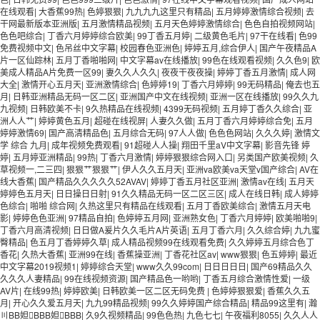
在线观看
|
大香蕉99热
|
色婷狠狠
|
九九九九这里只有精品
|
五月婷婷激情综合视频
|
去
干网最新版本亚洲版
|
五月激情精品视频
|
五月天色婷婷激情综合
|
色色自拍视频网站
|
色色吧综合
|
丁香六月婷婷综合欧美
|
99丁香五月婷
|
二级黄色毛片
|
97干在线看
|
色99
免费视频中文
|
色吊丝中文字幕
|
校园春色亚洲色
|
婷婷五月,综合伊人
|
国产午夜精品A
片一区仙踪林
|
五月丁香啪啪网
|
中文字幕av在线播放
|
99色在线观看视频
|
久久色9
|
欧
美成人精品A片免费一区99
|
妻久久人久久
|
夜夜干夜夜操
|
婷婷丁香五月激情
|
成人网
大全
|
激情开心五月天
|
亚洲激情综合
|
色婷婷19
|
丁香六月婷婷
|
99无码精品
|
俺去也五
月
|
日韩亚洲精品无码一区二区
|
亚洲国产中文在线视频
|
亚洲一区在线播放
|
99久久九
九视频
|
日韩欧美不卡
|
9久热精品在线视频
|
4399无码视频
|
五月婷丁香久久综合
|
亚
洲人人艹
|
婷婷黄色五月
|
超碰在线视屏
|
人妻久久做
|
五月丁香六月婷婷综合免
|
五月
婷婷激情69
|
国产高清精品色
|
五月综合无码
|
97人人做
|
色色色网站
|
久久久婷
|
激情文
学 综合 九月
|
成年视频免费观看
|
91超碰人人操
|
翔田千里aV中文字幕
|
影音先锋 婷
婷
|
五月婷亚洲精品
|
99热
|
丁香六月激情
|
婷婷狠狠综合网入口
|
另类国产欧美视频
|
久
草视频一,二三四
|
狠狠艹狠狠艹
|
伊人久久五月天
|
亚洲va欧美va天堂v国产综合
|
AV在
线大香蕉
|
国产精品久久久久久52AVAV
|
婷婷丁香五月社区亚洲
|
激情av在线
|
五月天
婷婷色五月天
|
日日操日日射
|
91久久精品无码一区二区三区
|
成人在线日韩
|
成人婷婷
色综合
|
啪啪 综合网
|
久热这里只有精品在线观看
|
五月丁香欧美综合
|
激情五月天电
影
|
婷婷色色亚洲
|
97精品自拍
|
色婷婷五月网
|
亚洲熟女色
|
丁香六月婷婷
|
欧美啪啪9
|
丁香六月高清视频
|
日日做A爰片久久毛片A片英语
|
五月丁香六月
|
久久综合婷
|
九九蜜
臀精品
|
色五月丁香婷婷久草
|
成人精品视频99在线观看免费
|
久久婷婷五月综合色丁
香花
|
久热大香蕉
|
亚洲99在线
|
香蕉操亚洲
|
丁香花社区av
|
www狠狠
|
色五婷婷
|
最近
中文字幕2019视频1
|
婷婷综合天堂
|
www久久99com
|
日日日日日
|
国产69精品久久
久久久人妻精品
|
99在线视频资源
|
国产精品色一哟哟
|
丁香五月综合激情性爱
|
一级
AV片
|
在线99热
|
婷婷欧美
|
日韩欧美一区二区无码免费
|
色婷婷狠狠爱
|
香蕉久久五
月
|
开心久久爱五月天
|
九九99精品视频
|
99久久婷婷国产综合精品
|
精品99这里有
|
瀚
〣BB妲BBB妲BBB
|
久9久视频精品
|
99色色热
|
九色七七
|
午夜福利8055
|
久久人人