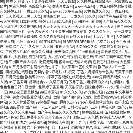
99
|
婷婷 久综合
|
97干资源在线观看
|
天天日综合
|
久久婷婷五月综合色和
|
秋霞免费三
级片
|
免费色婷婷
|
色综合色色色
|
激情深爱五月
|
www.色五月
|
丁香五月婷婷激情蜜桃
|
久久婷婷五月
|
丁香五月天论坛
|
www,8050,午夜三级
|
97性高潮久久久
|
丁香五月社
区
|
天天影视天天爽天天草
|
激情综合网,五月
|
日本久久99久久
|
99这里有精品视频
|
午
夜天堂啪啪
|
日本色狠狠
|
婷婷五月天成人动漫
|
亚洲欧洲小视频9
|
国产精品久久久久
久亚洲毛片
|
久久怕怕视频
|
天天干天天干天天干天天干天天干天天干天天
|
综合AV网
|
99视频内射三四
|
天天透天天爱
|
91小黄书网址在线观看
|
久久久久9
|
五月亭亭欧美女
人
|
逼特逼在线免费播放
|
久久久性爱视频
|
婷婷社区五月天
|
丁香六月毛片
|
久久99热
这里只有
|
色色丁香五月
|
99在线看视频
|
搡BBBB搡BBB搡18
|
色综合婷婷
|
五月天国
产
|
激情综合六月
|
久久五月人人摸
|
亚洲人妻AV
|
久久99久久久
|
欧美熟女视频 色婷
婷
|
午夜成人片400
|
最新久久网址
|
天天操综合网
|
99re最新地址
|
深爱激情久久
|
九九
热再线九九视频免费在线观看
|
九九热99在线视频
|
超碰色热
|
亚洲精品国产高清不卡
在线
|
亚洲国产成人综合
|
激情无码网
|
蜜臀av在线成人电影
|
性爱在线播放av
|
大香蕉
综合
|
txt五月激情四射网综合俺也来了
|
中文字幕一区中文亚洲
|
欧亚成人A片一区二
区
|
啊v视频在线观看
|
无套内谢少妇毛片A片樱花
|
丁香六月婷婷综合欧美
|
天天干肏夜
夜
|
五月天性色
|
欧美亚洲999
|
婷婷丁香视频在线观看免费
|
99re免费精品视频
|
97人
人操
|
91丁香五月
|
婷婷综合97
|
久草五月天
|
五月丁香六月婷婷的女人
|
沈娜娜av
|
色
色色色色日韩午夜激情
|
色婷婷丁香五月
|
天天射影院
|
狠狠色婷婷7777久
|
亚洲视频
一区
|
99热这里都是精品
|
99日本黄站
|
91久久久久久
|
91九色在线
|
jiZZdr
|
中文字幕有
多少字
|
男女啪啪做爰高潮无遮挡
|
激情内射人妻1区2区3区
|
免费视频WWW在线观看
网站
|
久久久性爱视频
|
99热都是精品
|
超碰久热
|
99re6在线视频精品免费
|
国产肥白大
熟妇BBBB视频
|
国产AV一区二区三区日韩
|
日韩欧美三区
|
五月丁香成人网
|
国产69精
品久久久久久人妻精品
|
国产午夜精品久久久久九九
|
婷婷综合五月
|
五月综合激情婷
婷六月色窝
|
最近免费中文字幕大全高清大全1
|
激情五月天色播
|
欧美成人AAA片一区
国产精品
|
91九九
|
av操B网站
|
婷婷成人在线
|
91丨九色丨熟女|老版
|
色狠狠色
|
思思热
久在线观看视频
|
六月色婷婷色
|
《》【无码】想被搞到爽AV应募而来的超M素人 西纯
子 10musume-011723-01
|
激情综合丁
|
五月天色社区
|
亚洲色婷婷久久精品AV蜜桃
|