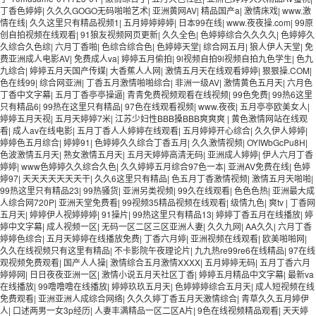
丁香色婷婷
|
久久久GOGO无码啪啪艺术
|
亚洲黄网AV
|
精品国产a
|
激情床戏
|
www.激
情在线
|
久久这里只有精品视频1
|
五月婷婷婷婷
|
日本99在线
|
www.夜夜操.com
|
99原
创自拍视频在线观看
|
91狼友视频网页更新
|
久久全色
|
色婷婷综合久久久久
|
色婷婷久
久综合久色综
|
六月丁香啪
|
色综合综合色
|
色婷婷天堂
|
综合网五月
|
狼人伊人天堂
|
免
费亚洲成人电影AV
|
免费成人va
|
婷婷五月偷拍
|
9l视频自拍9l视频自拍九色学生
|
色九
九综合
|
婷婷五月天国产传媒
|
大香蕉人人网
|
激情五月天在线观看婷婷
|
狠狠操.COM
|
色在线99
|
综合网亚洲
|
丁香五月激情啪啪综合
|
非洲一级AV
|
激情黄色五月天
|
六月色
丁香中文字幕
|
五月丁香亭亭操逼
|
青青免费视频观看在线视频
|
99色免费
|
99热6这里
只有精品6
|
99热在这里只有精品
|
97色在线观看视频
|
www.夜夜
|
五月亭亭欧美女人
|
婷婷五月天视
|
五月天婷婷7米
|
江苏少妇性BBB搡BBB爽爽爽
|
黄色激情网站在线观
看
|
成人av在线电影
|
五月丁香人人婷婷在线观看
|
五月婷婷开心综合
|
久久伊人婷婷
|
婷婷色五月综合
|
婷婷91
|
色婷婷久久综合丁香五月
|
久久激情视频
|
OYIWbGcPu8H
|
色波激情五月天
|
熟女激情五月天
|
五月天婷婷高清无码
|
亚洲成人婷婷
|
伊人六月丁香
婷婷
|
www色婷婷久久综合久色
|
久久婷婷五月综合97色一本
|
亚洲AV免费在线
|
色婷
婷97
|
天天天天天天天干
|
久久6这里只有精品
|
色五月丁香激情视频
|
激情五月天啪啪
|
99热这里只有精品23
|
99热骚货
|
亚洲另类视频
|
99久在线观看
|
色色色热
|
亚洲最大成
人综合网720P
|
亚洲天堂免费看
|
99视频35精品视频在线观看
|
级情九色
|
爽tv
|
丁香网
五月天
|
婷婷伊人视婷婷婷
|
91操片
|
99热这里只有精品13
|
婷婷丁香五月在线播放
|
婷
婷中文字幕
|
成人视频一区
|
无码一区二区三区亚洲人妻
|
久久九网
|
AA久久
|
六月丁香
婷婷色综合
|
五月天婷婷在线播放免费
|
丁香六月婷
|
亚洲视频在线观看
|
欧美啪啪网
|
久久在线视频只有这里有精品
|
不卡影院午夜理论片
|
九九热re99re6在线精品
|
97在线
观视频免费观看
|
国产人人操
|
激情综合五月激情XXXX
|
五月婷婷无码
|
五月丁香六月
婷婷网
|
日日夜夜亚洲一区
|
激情小说五月天社区丁香
|
婷婷五月精品中文字幕
|
最新va
在线播放
|
99噜噜噜在线播放
|
婷婷玖玖五月天
|
色婷婷婷综合五月天
|
成人短视频在线
免费观看
|
亚洲亚洲人成综合网络
|
久久久婷丁香五月天激情综合
|
青草久久五月婷伊
人
|
口述两男一女3p经历
|
人妻丰满精品一区二区A片
|
9色在线视频精品观看
|
天天婷