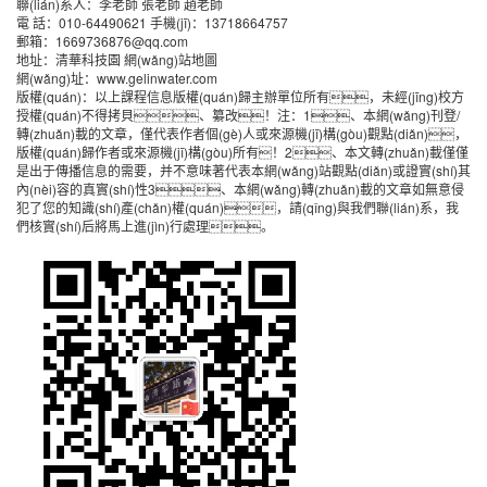
聯(lián)系人：李老師 張老師 趙老師
電 話：010-64490621 手機(jī)：13718664757
郵箱：1669736876@qq.com
地址：清華科技園
網(wǎng)站地圖
網(wǎng)址：
www.gelinwater.com
版權(quán)：以上課程信息版權(quán)歸主辦單位所有，未經(jīng)校方
授權(quán)不得拷貝、纂改！注：1、本網(wǎng)刊登/
轉(zhuǎn)載的文章，僅代表作者個(gè)人或來源機(jī)構(gòu)觀點(diǎn)，
版權(quán)歸作者或來源機(jī)構(gòu)所有！2、本文轉(zhuǎn)載僅僅
是出于傳播信息的需要，并不意味著代表本網(wǎng)站觀點(diǎn)或證實(shí)其
內(nèi)容的真實(shí)性3、本網(wǎng)轉(zhuǎn)載的文章如無意侵
犯了您的知識(shí)產(chǎn)權(quán)，請(qǐng)與我們聯(lián)系，我
們核實(shí)后將馬上進(jìn)行處理。