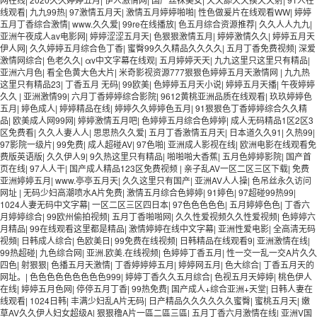
线观看
|
九九99热
|
97激情五月天
|
激情五月婷婷啪啪
|
性色做爰片在线观看WW
|
婷婷
五月丁香综合激情
|
www.久久爱
|
99re在线播放
|
色五月综合资源推荐
|
久久人人九九
|
亚洲午夜成人av电影网
|
婷婷涩涩五月天
|
色狠狠激情五月
|
婷婷激情久久
|
婷婷五月天
伊人网
|
久久婷婷五月综合色丁香
|
蜜臀99久久精品久久久久
|
五月丁香免费视频
|
深爱
激情网综合
|
色老久久
|
αv中文字幕在线观
|
五月婷婷天天
|
九九这里只这里只有精品
|
亚洲六月色
|
看全色黄大色大片
|
米奇影视资源777狠狠色婷婷五月天激情网
|
九九热
这里只有精品23
|
丁香五月 无码
|
99欧美
|
色婷婷五月天小说
|
婷婷五月天播
|
午夜婷婷
久久
|
亚洲激情99
|
六月丁香婷婷综合影院
|
9612黄桃亚洲品质在线观看
|
玖玖婷婷色
五月
|
婷色成人
|
婷婷精品在线
|
婷婷久久婷婷色五月
|
91狠狠色丁香婷婷综合久久精
品
|
欧美成人网99网
|
婷婷激情五月吧
|
色婷婷五月综合色婷婷
|
成人无码精品1区2区3
区免费看
|
久久人妻人人
|
思思热久久爱
|
五月丁香激情五月天
|
日本道久久91
|
久热99
|
97影院一级片
|
99免费
|
成人超碰AV
|
97色啪
|
亚洲成人影视在线
|
欧洲电影在线观看免
费版英语版
|
久久伊人9
|
9久热这里只有精品
|
啪啪啪大香蕉
|
五月色婷婷影院
|
国产首
页在线
|
97人人干
|
国产成人精品123区免费视频
|
亲子乱AV一区二区三区下载
|
免费
亚洲婷婷五月
|
www.亭亭五月天
|
久久这里只有国产
|
亚洲AV人人操
|
色吊丝永久访问
网址
|
无码少妇高潮喷水A片免费
|
激情五月综合色婷婷
|
91婷色
|
97超碰99热99
|
1024人妻无码中文字幕
|
一区二区三区四日本
|
97色色色色色
|
五月婷婷色色
|
丁香六
月婷婷综合
|
99欧州偷拍视频
|
五月丁香啪啪网
|
久久性爱视频久久性爱视频
|
色婷婷六
月精品
|
99在线观看这里都是精品
|
激情婷婷在线中文字幕
|
亚洲性爱电影
|
全高清无码
视頻
|
日韩成人综合
|
色欧美日
|
99免费在线视频
|
日韩精品在线观看9
|
亚洲激情在线
|
99热超碰
|
九色综合网
|
亚洲.欧美.在线视频
|
色婷婷丁香五月
|
性一交一乱一交A片久久
四色
|
射狠狠
|
色播五月天激情
|
丁香婷婷婷五月
|
婷婷网五月
|
色大综合
|
丁香五月天的
网址。
|
色色色色色色色色色999
|
婷婷丁香久久五月综合
|
色视五月天婷婷
|
桃色伊人
在线
|
婷婷五月色网
|
停停五月丁香
|
99热免费
|
国产成人+综合亚洲+天堂
|
日韩人妻在
线观看
|
1024日韩
|
丰满少妇乱A片无码
|
日产精品久久久久久久蜜臀
|
蜜桃五月天
|
嫩
草AV久久伊人妇女超级A
|
狠狠穞A片一區二區三區
|
五月丁香六月激情在线
|
亚洲V国