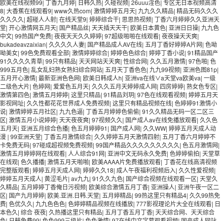
欧美在线视频99
|
丁香九月婷
|
日韩久热
|
久碰视频
|
26uuu淫色
|
专区无日本视频高清
8
|
大香蕉在线观看9
|
www久热com
|
激情婷婷五月天
|
九九久久精品
|
精品无码久久久
久久久久
|
超碰人人射
|
在线天堂9
|
婷婷综合干
|
思思热视频
|
丁香六月婷婷久久亚洲天
堂
|
开心激情网五月天
|
国产精品丝
|
天天插天天干
|
欧美日本黄色
|
亚洲日日操
|
九九色
中文
|
99热国产免费
|
夜夜天天久久婷婷
|
97超级啪啪在线观看
|
夜夜操天天爽
|
bukadeavzaixian
|
久久久久人妻
|
国产精品成人AV在线
|
五月丁香好婷婷A片网
|
色呦
呦美女
|
99色免费观看全部
|
激情婷婷综合
|
婷婷色色综合
|
婷婷丁香小说
|
91精品国产
91久久久久青草
|
99只有精品
|
天天网站天天爽
|
性综合网
|
久久五月激情
|
97色啪
|
色
999五月色
|
乱女乱妇熟女熟妇综合网站
|
五月天丁香色色
|
九九99视频
|
亚洲色图81p
|
五月开心激情
|
最新亚洲色色网
|
欧美日韩成人h
|
亚洲va在线∨a天堂va欧美va
|
一级
二级色大片
|
色婷网
|
爱爱色五月天
|
久久久五月天婷婷成人网
|
四房婷婷
|
熟女色专区
|
激情第四色
|
激情五月婷婷
|
这里只精品
|
91精品刘玥
|
97色在线观看视频
|
婷婷五月天
影视网址
|
久久性都花花世界成人免费视频
|
这里只有精品视频在线
|
色婷婷91激情小
说
|
激情婷婷五月社区
|
九九色逼
|
丁香五月婷婷色偷偷
|
91久久精品无码一区二区三
区
|
激情五月小说婷婷
|
天天夜夜爽
|
97视频久久
|
国产成人av在线免播放观看
|
久久色
五月天
|
亚洲五月综合色播
|
色五月婷婷91
|
国产成人网
|
久久WW
|
婷婷五月天成人动
漫
|
99亚洲天堂
|
丁香五月激情综合
|
久久婷婷五月天激情四射
|
五月丁香六月婷婷不
卡免费无码
|
97碰成超视频免费视频
|
99国产精品久久久久久久久久久
|
色五月激情网
|
激情五月婷婷网在线观看
|
人人综合91网
|
亚洲中文无码永久免费
|
色婷婷偷拍
|
天堂草
在线观
|
色久播播
|
激情五月天啪啪
|
欧美AAAA片免费播放观看
|
丁香花在线高清视频
完整版观看
|
婷婷五月天成人网
|
婷婷久久18
|
成人午夜福利视频后入
|
久久性爱视频
|
婷婷五月天成人
|
黄涩毛片
|
av九九
|
91久久九色
|
国产综合视频在线观看一区
|
天堂久
久精品
|
五月婷婷丁香俺日污视频
|
欧美综合激情五月丁香
|
亚洲操人
|
亚洲午夜一区二
区
|
国产九月婷婷
|
欧美.亚洲.日韩.天堂
|
五月婷精品
|
99热这里只有精品4
|
久久99热免
费
|
色优久久
|
九九色色色
|
色婷婷精品视频在线播放
|
777影视理论片大全在线观看
|
日
本色久
|
综合 夜夜
|
久热播这里只有精品
|
五月丁香五月丁香
|
天天综合网、天天综合
色
|
日韩免费99
|
色色999三级片
|
色色激情
|
97在线中文字幕观看视频
|
国产成人网站