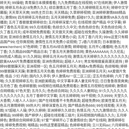
婷天天
|
99操碰
|
青青操日本摸摸看看
|
九九免费精品在线视频
|
97在线刺激
|
伊人激情
网
|
婷婷五月永远18免费久久久
|
综合激情五月丁香
|
久久婷婷桃花五月天
|
婷婷中文字
幕版
|
天天草天天爽
|
99热主页日本
|
天天精品
|
久草婷婷视频
|
亚洲婷婷激情888精品
久
|
激情99
|
四月婷婷五月色综合
|
五月天婷婷免费
|
超碰97久久
|
欧美激情VA永久在线
播放
|
五月丁香狠狠爱婷婷综合
|
五月婷婷深爱六月
|
在线视频 国产精品 中文字幕
|
婷
婷丁香色五月亚洲
|
99久在线观看
|
色综合久久中文
|
色色色综合色
|
天色色综合网
|
久
久丁香五月天
|
成年视频免费观看
|
天天做天天爽
|
超碰在线免费9
|
久操激情
|
久久婷婷
亚洲
|
亚洲综合激情五月久久
|
激情五月天黄色小说
|
五月丁香六月天
|
99re这里只有精
品国产99
|
任你爽视频
|
激情性五月天免费小说视频
|
丁J香六月首页
|
日本狠狠色
|
www.henhenl
|
97色婷婷
|
丁香五月AV综合激情
|
婷婷碰碰
|
五月开心播播网
|
色五月天
丁香
|
久久精品99国产精品日本
|
丁香五月天激情综合网
|
黄色AAAAAAA
|
久久伦乱
|
99热成人精品
|
91久久网站
|
婷婷五月天AV在线
|
激情五月天婷婷久久久久久久久久久
|
欧美AAAA片免费播放观看
|
亚洲色情网站
|
超碰人人91
|
男女啪啪做爰高潮无遮挡
|
婷
婷99狠狠躁天天
|
亚洲视频一区
|
色五月婷婷五月天
|
再綫Av免费視品
|
色综啪啪
|
婷婷
99狠狠躁天天躁
|
新激情五月天色播
|
色婷婷免费观看
|
亚洲婷婷五月天
|
AA爱做片免
费
|
极品 少妇 内射
|
国内久久亭亭
|
伊人激情AV一区二区三区
|
涩五月色婷婷
|
六月丁香
啪
|
久久影视婷婷五月
|
亚洲欧美精选
|
中文字幕丰满人妻无码专区
|
日日鲁鲁夜夜爽爽
|
五月色丁香
|
色婷婷狠狠
|
99视频在线精品免费观看2
|
激情五月视频在线婷婷
|
激情综
合网络插
|
97色天堂
|
五月久久
|
色色综合网站
|
久久久久人妻网址
|
91久久九久久九久
久九久久九久久
|
五月丁香婷中文字幕
|
五月五婷婷网
|
99干视频
|
久久9999
|
天堂久久
大香蕉
|
人碰人人人玩91
|
国产在线观看不卡免费高清
|
超碰免费99
|
欧美性爱五月天
|
色五月激情婷婷
|
99热大片
|
婷婷深爱色五月
|
国产精品色色666
|
99在线观看
|
天天色
图
|
97超碰人人操
|
伊久久婷婷
|
亚洲婷婷久久综合
|
色情五月
|
九九九激情综合
|
久久人
妻精品
|
99婷婷
|
国产婷伊人
|
超碰在线观看三级片
|
无码视频国内精品久久久
|
五月婷
婷色
|
激情综合网婷婷五夜
|
97爱艹婷婷开心丁香激情综合
|
国产在线网
|
激情婷婷在
线
|
婷婷免费视频
|
啪精品
|
99热这里都是精品
|
色婷婷电影网
|
立川无码av
|
六月婷婷私