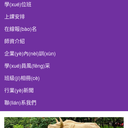
學(xué)位班
(wǎng)
上課安排
在線報(bào)名
師資介紹
企業(yè)內(nèi)訓(xùn)
學(xué)員風(fēng)采
班級(jí)相冊(cè)
行業(yè)新聞
聯(lián)系我們