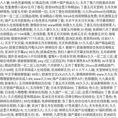
人人妻
|
99色性爰网络
|
97极品在线
|
日韩十国产极品久久
|
五月丁香六月欧美综合网
站
|
性爱激情小说AV五月丁香花
|
思思99热这里只有精品6
|
丁香五月天堂网
|
五月天婷
婷情色
|
深爱五月婷
|
亚洲视频一区
|
五月丁香在线视频观看
|
九九热re99re6在线精品
|
日本一区二区三区精品视频
|
亚洲精品小视频
|
99re6在线视频精品免费
|
玖玖激情五月
天
|
国产五月天欧美色
|
91色性感五月婷婷丁香
|
天天干天天日天天插
|
中字幕视频在
线永久在线观看免费
|
激情综合99
|
www婷婷
|
秋霞九九无码
|
丁香五月在线视频黑人
|
久久久99精品免费观看
|
久久久人妻久久久
|
深爱五月婷婷
|
91色碰
|
色婷婷六月丁香综
合欲精品
|
67194线路二在线观看
|
青青五月天婷婷
|
色婷五月天
|
色狠狠五月天
|
啪啪
综合网
|
狠狠色婷婷7777久综合
|
五月丁香香蕉
|
欧洲区自拍
|
思思热99热
|
日本97人
人
|
天天干天天操
|
另类婷婷五月天啪帕帕
|
天天热夜夜操
|
51久久成人国产精品麻豆
|
3pAV
|
欧美交换配乱吟粗大25P
|
婷婷四月 成人 狠狠干
|
欧美激情综合色综合啪啪五
月
|
亚洲中文字幕av
|
99久热
|
欧美成性色
|
熟妇人妻中文字幕无码老熟妇
|
五月婷婷新
网站
|
国外亚洲成AV人片在线观看
|
蜜臀A∨在线水帘洞
|
粉嫩AV久久一区二区三区
|
超
碰在线视屏
|
狠狠狠狠狠狠
|
peg 2区三区四区的
|
中国丰满熟女A片免费观
|
AV天堂淫
乩
|
精品性影院一区二区三区内射
|
六月婷伊人
|
五月丁香影院
|
26uuu亚洲精品国产
|
久久99网
|
五月亭亭网成人在线视频
|
亚洲婷婷五月
|
97人人干人人操
|
天堂婷婷五月在
线
|
中文字幕按摩做爰
|
99色1
|
欧美性生交xXxX久久久
|
激情网婷婷婷
|
www.久久9
|
色
噜噜狠狠色综合成人99
|
www久久99
|
国产古装妇女野外A片
|
色情播放
|
九九美女视
频
|
欧美色久
|
五月婷婷激情综合在线
|
丁香五月天视频
|
99久久久
|
亚洲激情婷婷
|
久久
久天堂国产精品女人
|
五月婷色丁香
|
日本天堂网站99
|
丁香网站
|
色久在
|
深夜婷婷 丁
香
|
日本成人噜噜噜
|
婷婷综合色图
|
久久国产一区二区三区
|
这里只有精品9
|
丁香 亚洲
久久
|
久久视频这里有精品99
|
亚洲五月天综合
|
四季日韩AV无码综合
|
五月丁香色
|
色
婷婷在线视频久
|
99在线播放
|
色婷婷狠狠爱
|
色丁香久综合在线久综合在线观看
|
99在
线综合视频
|
久操人妻
|
亚洲丁香五月在线观看
|
97性高潮久久久
|
天天色色天天
|
久久
这里只有精品16
|
九九综舍久久
|
久久小说
|
婷婷五月天国产在线播放
|
97福利视频
|
综
合aV在线
|
激情性爱五月
|
色。 婷婷婷
|
九草性爱
|
国产露脸150部国语对白
|
亚洲综合