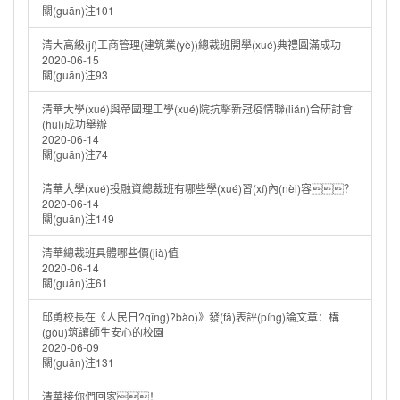
關(guān)注101
清大高級(jí)工商管理(建筑業(yè))總裁班開學(xué)典禮圓滿成功
2020-06-15
關(guān)注93
清華大學(xué)與帝國理工學(xué)院抗擊新冠疫情聯(lián)合研討會
(huì)成功舉辦
2020-06-14
關(guān)注74
清華大學(xué)投融資總裁班有哪些學(xué)習(xí)內(nèi)容？
2020-06-14
關(guān)注149
清華總裁班具體哪些價(jià)值
2020-06-14
關(guān)注61
邱勇校長在《人民日?qǐng)?bào)》發(fā)表評(píng)論文章：構
(gòu)筑讓師生安心的校園
2020-06-09
關(guān)注131
清華接你們回家！