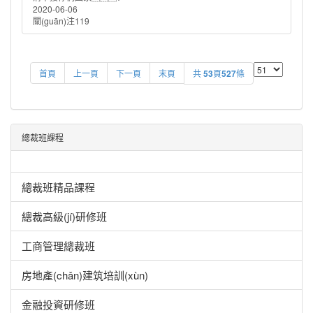
2020-06-06
關(guān)注119
首頁
上一頁
下一頁
末頁
共
53
頁
527
條
總裁班課程
總裁班精品課程
總裁高級(jí)研修班
工商管理總裁班
房地產(chǎn)建筑培訓(xùn)
金融投資研修班