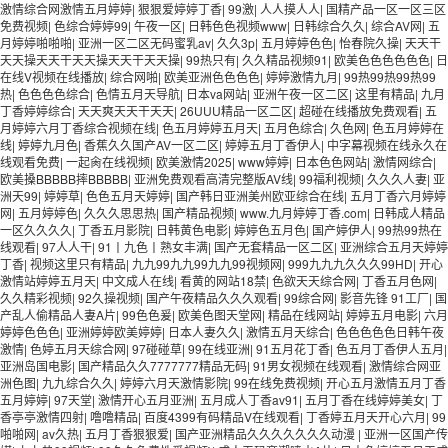
激情综合网激情五月婷婷
|
狠狠爱婷婷丁香
|
99激
|
人人摸人人
|
国精产品一区一区三区
免费视频
|
色综合婷婷99
|
午夜一区
|
日韩色色视频www
|
日韩综合久久
|
综合AV网
|
五
月婷婷啪啪啪
|
亚洲一区二区无码蜜乳av
|
久久3p
|
五月婷婷色色
|
怡春院久操
|
天天干
天天操天天干天天操天天干天天操
|
99热只有
|
久久精品视频91
|
欧美色色色色色色
|
日
在线V视频在线播放
|
综合网啪
|
欧美亚洲色色色色
|
婷婷激情九月
|
99热99热99热99
热
|
色色色色综合
|
色情五月天导航
|
日本va网站
|
亚洲午夜一区二区
|
这里有精品
|
九月
丁香婷婷综合
|
天天爽天天干天天
|
26UUU精品一区二区
|
超碰在线播放免费观看
|
五
月婷婷六月丁香综合视频在线
|
色五月婷婷五月天
|
五月色综合
|
久色网
|
色五月婷婷在
线
|
婷婷九月色
|
香蕉久久国产AV一区二区
|
婷婷五月丁香伊人
|
中字幕视频在线永久在
线观看免费
|
一起肏在线视频
|
欧美激情2025
|
www婷婷
|
日本色色网站
|
激情网综合
|
欧美搡BBBBB摔BBBBB
|
亚洲免费观看高清完整版AV线
|
99福利视频
|
久久久人妻
|
亚
洲天99
|
婷婷草
|
色色五月天婷婷
|
国产韩日亚洲美州欧亚综合在线
|
五月丁香六月婷婷
网
|
五月婷婷色
|
久久久思思热
|
国产精品视频
|
www.九月婷婷丁香.com
|
日韩成人精品
一区久久久久
|
丁香五月影院
|
日韩黄色电影
|
婷婷色五月色
|
国产婷伊人
|
99热99热在
线观看
|
97人人干
|
91丨九色丨熟女丰满
|
国产无套精品一区二区
|
亚洲综合五月天婷婷
丁香
|
视频这里只有精品
|
九九99九九99九九99视频网
|
999九九九久久久99HD
|
开心
激情站婷婷五月天
|
中文成人在线
|
看黄的网站18禁
|
色欲天天综合网
|
丁香五月色网
|
久久精彩视频
|
92久操视频
|
国产午夜精品久久久观看
|
99综合网
|
影音先锋 91工厂
|
国
产乱人偷精品人妻A片
|
99色色爰
|
欧美色图天堂网
|
精品在线网站
|
婷婷五月电影
|
六月
婷婷色色色
|
亚洲婷婷欧美婷婷
|
日本人妻久久
|
激情五月天综合
|
色色色色色日韩午夜
激情
|
色婷五月天综合网
|
97碰碰草
|
99在线亚洲
|
91五月花丁香
|
色五月丁香伊人五月
|
亚洲岛国电影
|
国产精品久久7777777精品无码
|
91男女视频在线观看
|
激情综合网亚
洲色图
|
九九综合久久
|
婷婷六月天激情影院
|
99在线免费视频
|
开心五月激情五月丁香
五月婷婷
|
97天堂
|
激情开心五月亚洲
|
五月成人丁香av91
|
五月丁香在线婷婷美女
|
丁
香亭亭激情四射
|
噜噜精品
|
百度4399有码精品V在线观看
|
丁香婷五月天开心六月
|
99
啪啪网
|
av久热
|
五月丁香狠狠爱
|
国产亚洲精品久久久久久久久动漫
|
亚洲一区国产传