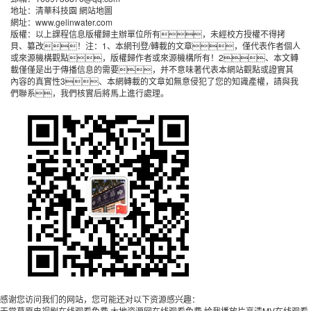
地址：清華科技園
網站地圖
網址：
www.gelinwater.com
版權：以上課程信息版權歸主辦單位所有，未經校方授權不得拷
貝、纂改！注：1、本網刊登/轉載的文章，僅代表作者個人
或來源機構觀點，版權歸作者或來源機構所有！2、本文轉
載僅僅是出于傳播信息的需要，并不意味著代表本網站觀點或證實其
內容的真實性3、本網轉載的文章如無意侵犯了您的知識產權，請與我
們聯系，我們核實后將馬上進行處理。
感谢您访问我们的网站，您可能还对以下资源感兴趣：
天堂草原电视剧在线观看免费,大地资源网在线观看免费,给我播放片高清MV在线观看,