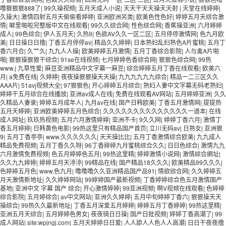
噜狠狠狠888了
|
99久操视频
|
五月天成人小说
|
天天干天天操天天射
|
天堂在线婷婷
|
久操大
|
激情四射五月天偷偷看婷婷
|
亚洲欧洲另类
|
欧美色性色好
|
婷婷五月天综合激
情
|
噼里啪啦完整版中文在线观看
|
99久久综合网
|
性色综合网
|
香蕉操亚洲
|
六月婷婷
成人
|
99色综合
|
伊人五月天
|
久热9
|
色欲AV久久一区二区
|
五月停停激情网
|
色九月欧
美
|
日日操日日撸
|
丁香五月停停av
|
精品久久婷婷
|
日本熟妇乱妇熟色A片蜜桃
|
五月丁
香六月合
|
久艹久
|
九九人人操
|
欧美婷婷五月激情
|
五月丁香综合影院
|
人与禽A片啪
啪
|
狠狠操狠狠干综合
|
91se在线视频
|
七月婷婷色香综合网
|
狠狠色综合网
|
99热
www.
|
九草性爱
|
麻豆亚洲精品中文字幕一麻豆
|
综合婷婷五月丁香在线观看
|
欧美六
月
|
a免费在线
|
久婷婷
|
夜夜操狠狠操天天操
|
九九九九九九综合
|
精品一二三区久久
AAA片
|
51avj视频大全
|
97狠狠色
|
开心婷婷五月综合
|
熟妇人妻中文字幕无码老熟妇
|
婷婷干五月综合在线播放
|
亚洲av成人在线
|
免费在线观看AV网站
|
五月婷婷亚洲
|
久久
久精品人妻录
|
婷婷五月成年人
|
九月av在线
|
国产日韩欧美
|
丁香五月激情网
|
提提热
五月天婷婷
|
亚洲欧美婷婷五月色综合
|
久久久久久久久久久久久久久久一道本
|
在线
成人网址
|
玖玖热视频
|
五月六月激情婷婷
|
亚洲不卡
|
9久久网
|
婷婷丁香六月
|
激情丁
香五月婷婷
|
日韩黄色电影
|
99热这里只有精品国产首页
|
立川无码av
|
日熟女
|
亚洲狠
9
|
五月丁香亭亭
|
www.久久久久久久
|
天天操比比
|
五月丁香激情综合欧美
|
九九成人
精品免费视频
|
五月丁香久久呀
|
96丁香婷婷九月蜜桃综合久久
|
日日色综合
|
激情九九
六月激情免费视频
|
色五月婷婷色五月
|
99热这里精
|
婷婷激情小说网
|
激情綜合網址
|
久久九九婷婷
|
婷婷五月天渟渟
|
99精品在线
|
国产精品18久久久
|
欧美精品99久久久
|
色婷婷五月色
|
www.色九月
|
噜噜噜久久亚洲精品国产品91
|
情欲综合网
|
久久婷婷五
月天激情新地址
|
久久婷婷网站
|
99婷婷国产最新视频
|
丁香婷婷综合色五月激情国产
基地
|
亚洲中文 字幕 国产 综合
|
开心激情婷婷
|
99亚洲视频
|
啊V视频在线观看
|
色婷婷
综合影院
|
五月婷综合
|
av中文网站
|
亚洲久久婷婷
|
五月中旬婷婷丁香六
|
狠狠操天天
操综合
|
99热久久最新地址
|
丁香五月深爱五月婷婷
|
婷婷五月丁香婷婷
|
99热这里精
|
亚洲五月天综合
|
五月婷婷色男女
|
夜夜骑日日操
|
国产日批视频
|
婷婷丁香高潮了
|
99
成人网站
|
site:wpjngj.com
|
五月天婷婷日日爱
|
人人舔人人色人人高潮
|
日日干夜夜撸