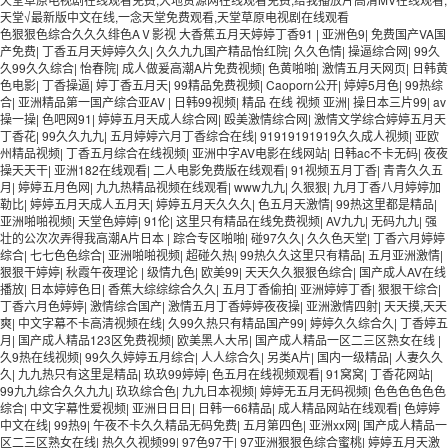
天堂√最新版中文在线,一念天堂免费观看,天堂草原电视剧在线观看
色狠狠色综合久久久绯色AⅤ影视 大香蕉五月天婷婷丁香91
|
亚洲色9
|
免费国产VA国
产免费
|
丁香五月天婷婷久久
|
久久九九国产精品怡红院
|
久久色情
|
操逼综合网
|
99久
久99久久综合
|
怡春院
|
成人做爰高潮A片免费视频
|
色黄啪啪
|
激情五月天网页
|
日韩黄
色电影
|
丁香操逼
|
婷丁香五月天
|
99精品免费视频
|
Caoporn公开
|
婷婷5月色
|
99热综
合
|
亚洲精品第一国产综合亚AV
|
日韩99视频
|
精品 在线 视频 亚洲
|
操日本三片99
|
av
操一操
|
色吧网91
|
婷婷五月天成人综合网
|
殴美激情综合网
|
激情文学综合婷婷五月天
丁香花
|
99久久九九
|
五月婷婷六月丁香综合在线
|
91919191919久久成人视频
|
亚欧
州精品视频
|
丁香五月综合在线视频
|
亚洲中字AV电影在线网站
|
日韩ac不卡无码
|
夜夜
操天天干
|
亚洲182在线观看
|
二人电影免费版在线观看
|
91视频五月丁香
|
青青久久五
月
|
婷婷五月色网
|
九九热精品视频在线观看
|
www九九
|
久狠狠
|
九月丁香八月婷婷加
勒比
|
婷婷五月天成人五月天
|
婷婷五月天久久久
|
色五月天激情
|
99热这里都是精品
|
亚洲啪啪视频
|
天堂色婷婷
|
91伦
|
这里只有精品在线免费视频
|
AV九九
|
无码九九
|
强
壮的公次次弄得我高潮A片日本
|
踪合专区啪啪
|
碰97久久
|
久久色天堂
|
丁香六月婷婷
综合
|
七七色色综合
|
亚洲啪啪视频
|
超碰久热
|
99热久久这里只有精品
|
五月亚洲激情
|
狠狠干婷婷
|
秋霞午夜理论
|
级情九色
|
欧美99
|
天天久久狠狠色综合
|
国产成人AV在线
播放
|
日本婷婷色日
|
香蕉大综综综合久久
|
五月丁香偷拍
|
亚洲婷婷丁香
|
狠狠干综合
|
丁香六月色婷婷
|
激情综合国产
|
激情五月丁香婷婷夜夜操
|
亚洲激情四射
|
天天摸,天天
爽
|
中文字幕不卡高清视频在线
|
久99久热只有精品国产99
|
婷婷久久综合久
|
丁香婷五
月
|
国产成人精品123区免费视频
|
欧美黑人大吊
|
国产成人精品一区二三区熟女在线
|
久9热在线视频
|
99久久婷婷五月综合
|
人人综合久
|
另类A片
|
国内一级精品
|
人妻久久
久
|
九九热只有这里是精品
|
玖玖99婷婷
|
色五月在线视频观看
|
91窝窝
|
丁香花网站
|
99九九综合久久九九
|
玖玖综合色
|
九九日本视频
|
婷婷无五月无码视频
|
色色色色色色
综合
|
中文字幕性爱视频
|
亚洲日日日
|
日韩一66精品
|
成人精品网站在线观看
|
色婷婷
中文在线
|
99热9
|
午夜不卡久久精品无码免费
|
五月第四色
|
亚洲xx网
|
国产成人精品一
区二三区熟女在线
|
热久久视频99
|
97色97干
|
97亚洲狠狠色综合蜜桃
|
婷婷五月天激