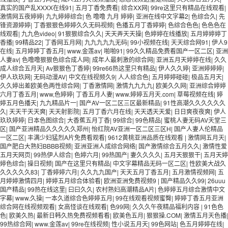
真实的国产乱XXXX在线91
|
五月丁香免费看
|
综合XX网
|
99re这里只有精品在线观看
|
激情网五夜婷婷
|
九九婷婷综合
|
色 噜噜 九月 婷婷
|
亚洲在线中文字幕2
|
色综合久
|
先
锋资源婷婷
|
丁香狠狠色婷婷久久无码视频
|
色播五月丁香婷婷
|
色综合色色
|
色色色在
线观看
|
九九色video
|
91狠狠综合久久
|
天天弄天天操
|
色婷婷在线播放
|
五月婷婷婷丁
香播
|
99精品22
|
丁香网五月网
|
九九九九九无码
|
99小视频在线
|
天天综合网91
|
伊人9
在线
|
五月婷婷丁香五月
|
www.金莲av
|
啪啪91
|
99久久精品免费看国产一区二区
|
亚洲
人妻av
|
色噜噜狠狠色综合成人网
|
成年人最刺激的综合网
|
亚洲五月天婷婷在线
|
久久
成人综合五月天
|
Av狠狠色丁香婷
|
99re66热这里只有精品
|
伊人久久婷
|
亚洲婷婷婷
|
伊人玖玖网
|
无码动漫AV
|
中文在线视频久9
|
人人综合色
|
五月婷婷碰碰
|
极品五月天
|
久久婷出差欧美色两性综合网
|
丁香激情网
|
激情九九九九
|
欧美久久网
|
亚洲综合婷婷
六月丁香五月
|
www,色婷婷
|
丁香五月人妻
|
www.婷婷五月天.com
|
草莓视频在线
|
婷
婷五月色播天
|
九九精品片一
|
国产AV一区二区三区最新精品
|
91性高潮久久久久久久
久
|
天天干天天爽
|
天天射影院
|
五月丁香六月在线
|
天天透天天爱
|
日日爽夜夜爽
|
伊人
玖玖婷婷
|
日本色图综合
|
大香蕉五月丁香
|
99综合
|
99色精品
|
蜜桃人妻无码AV天堂三
区
|
国产亚洲精品久久久久久郑州
|
怡红院AV亚洲一区二区三区H
|
国产人妻人伦精品
一区二区
|
丰满少妇猛烈A片免费看观看
|
9612黄桃亚洲品质在线观看
|
激情网五月天
|
国产肥白大熟妇BBBB视频
|
亚洲亚洲人成综合网络
|
国产激情综合五月久久
|
激情性爱
五月天网页
|
99热伊人综合
|
色婷六月
|
99热国产
|
妻久久久久
|
五月天狠狠干
|
五月天婷
婷色综合
|
操日视频
|
国产在这里只有精品
|
中文字幕精品无码一区二区
|
性欧美大战久
久久久久久83
|
丁香婷婷六月
|
久久九九国产
|
天天五月丁香五月
|
五月激情视频网
|
五
月婷婷激情四月
|
婷婷五月综合体验看
|
欧洲亚洲免费视频9
|
国产精品久久99
|
26uuu
国产精品
|
99热在线这里
|
曰曰久久
|
农村熟妇高潮精品A片
|
色婷婷五月综合激情中文
字幕
|
www.久操
|
一本久道综合色婷婷五月
|
99在线观看视频蜜臀
|
婷婷丁香五月亚洲
综合网在线视频观看
|
女高怪谈在线观看
|
色99网
|
久久久午夜精品福利内容
|
91色色
色
|
欧美久热
|
最新日韩久热免费视频看看
|
欧美色五月
|
狠狠操.COM
|
激情五月天色播
|
99热综合网
|
www.金莲av
|
99re在线视频
|
性小说五月天
|
99色网站
|
色五月婷婷在线
|