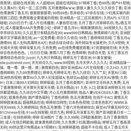
夜夜骑
|
超碰在线资源
|
人人超碰99
|
超碰在线网站
|
97婷婷丁香
|
色99热
|
国产91视频
|
久久黄A片
|
无码一区二区日韩
|
五月激激网w'w'w
|
狠狠人妻久久久久久综合丁香
|
亚洲
色情激情丁香五月
|
狠狠狠狠狠草
|
99热99色
|
苍井结衣
|
97综合在线
|
少妇真实被内射
视频三四区
|
免费观看全黄做爰的视频
|
亚洲精品一区二区另类图片
|
久热A片
|
97日日
碰碰
|
2020日日干
|
成人片在线播放
|
人妻自慰在线
|
五月丁香六月婷婷玖玖
|
色J香五月
天
|
成人做爰黄AAA片免费看少妃
|
婷婷丁香五月91
|
啪啪激情综合
|
,99视频久久
|
五月
亭亭综合五码
|
久久这里只有精品热在99
|
www999日韩精品
|
激情婷婷六月天
|
亚洲欧
美中文字幕高清在线
|
av一区免费看
|
综合久久综合
|
99色丁香婷婷综合网
|
丁香五月a
|
激情99
|
成人无码髙潮喷水A片
|
色综合综合综合
|
海外网站专业操老外
|
久久9视频
|
天
天插天天很
|
婷婷深爱五月
|
久热免费
|
av在线免费播放观看
|
97资源碰碰在线
|
天天色
综合色色色色色。
|
日日日日操
|
激情六月丁香
|
色情婷婷
|
色综合天堂
|
五月丁香五月
激情综合色综合
|
jizzdr
|
九九热只有精品
|
婷婷五月丁香亚洲
|
91美女被操
|
site:publishdd.com
|
天天综合久久
|
www.99视频
|
五月天伊人久久久久
|
亚洲精品操一
操、噜一噜、摸一摸、爽
|
激情第四色
|
国外亚洲成AV人片在线观看
|
久久HD
|
九月丁
香网婷婷
|
九九99免费理论
|
婷婷五月婷婷五月
|
色九九综合
|
九九艹女
|
天堂AV三级
|
亚洲热热视频
|
嫩草AV久久伊人妇女超级A
|
色综合av超碰
|
婷婷五月天AV激情
|
久热
91
|
日本三级99人妇网站
|
婷婷操逼
|
五月丁香另类图片
|
亚洲中文无码永久免费
|
五月
丁香激情婷婷
|
天天做天天爱天天做
|
五月天精品
|
91 九色 入口
|
欧美亚洲婷婷五月
|
99
热都是精品
|
久久综合中文字幕
|
开心五月激情婷婷
|
极品人妻VIDEOSSS人妻
|
丁香五
月区
|
欧美色色网
|
国产黄色福利
|
丁香色婷婷
|
色五月激情网
|
在线不卡AC
|
激情五月
婷婷欧美极品
|
超碰精品在线
|
婷婷综合网性
|
日本色色视频
|
日本色色影片
|
WWW.五
月天9999
|
久久婷婷网站
|
色色五月激情
|
丁香六月色婷婷综合
|
麻豆AV字幕无码中文
|
91Chinese在线
|
91se在线观看
|
综合九色
|
婷婷五月深爱五月
|
国产亚洲欧美日本一二
三本道
|
在线色婷婷
|
婷婷 亚洲图片 丁香
|
久久99网
|
日韩欧美颜射
|
五月丁香激情四
射
|
成人在线日韩欧美
|
欧美黄色韩日网
|
久久免费少妇高潮99精品
|
婷婷五月丁香高清
无码
|
99热这里只有精品8
|
97视频91
|
亚洲婷婷基地
|
超碰不卡在线
|
成人丁香五月天