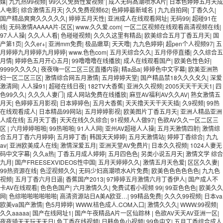
媒
|
九九热99视频
|
99久久免费性爱视频`
|
成人无码髙潮喷水A片
|
日本色婷婷五月天成
人电影
|
综合激情五月天
|
久久免费视频62
|
色婷婷最新域名
|
九九自拍网
|
丁香久久
|
国产精品爽爽久久久久久
|
婷婷五月天性
|
亚洲成人在线观看网址
|
无码99
|
超碰91在
线
|
无码激情AAAAA片-区区
|
www.久久爱.com
|
一区二区视频在线观看高清视频在线
|
97人人操
|
久久人人看
|
色碰碰视频
|
久久久这里有精品
|
欧美综合五月丁香五月天
|
国
产第1页
|
久久er+
|
亚洲mm免费
|
极品嫩草
|
天天噜
|
九九色婷婷
|
超pen个人视频97
|
五
月婷婷九月婷婷九月婷婷
|
www.色色com
|
五月天综合久久
|
五月停停直播
|
久久综合五
月情
|
婷婷色五月开心五月
|
99噜噜噜在线播放
|
成人在线观看国产
|
欧美色性色好
|
9999久久久久
|
夜夜嗨一区二区三区直播内容
|
精a品a
|
婷婷色中文字幕
|
欧美亚洲熟
妇一区二区三区
|
激情综合网五月激情
|
五月婷婷天堂
|
国产精品禁18久久久夂久
|
深爱
激清网
|
人人操91
|
超碰在线日夜
|
182TV大香蕉
|
亚洲久久视频
|
2005天天干天天1
|
四
色99久久
|
久久久人妻门
|
成人网站免费在线播放
|
麻豆AV福利AV久久AV
|
熟女激情五
月天
|
色婷婷五月影视
|
日本婷婷色
|
五月大香蕉
|
天天撸天天干天天插
|
久9视频
|
99热
在线观看成人
|
日本精品99网站
|
五月婷婷影视
|
欧美图片丁香五月天
|
亚洲人精品亚洲
人成在线
|
五月天丁香
|
天天在线久久综合
|
91视频人人做97
|
色欲AV久久一区二区三
区
|
六月婷婷啪啪
|
99热啪啪
|
91人人网
|
亚州AV超碰人人操
|
五月天激情四射
|
激情综
合五月丁香六月婷婷
|
五月婷丁香
|
韩国天天婷婷
|
五月天激情站
|
婷婷丁香综合
|
九九
av
|
亚洲欧美成人在线
|
激情深爱五月
|
亚洲天堂AV免费片
|
日本久久视频
|
1024人妻无
码中文字幕
|
久久a热
|
丁香五月成人婷婷
|
五月四色色
|
另类小说五月天
|
激情文学 综合
九月
|
国产FREESEXVIDEOS性中国
|
五月天婷婷久久
|
激情五月天色爱
|
区区久久妻
|
99热资源在线
|
色涩视频久久
|
无码少妇高潮喷水A片免费
|
欧美色色色色色色
|
九九色
视频
|
五月丁香六月日逼
|
香蕉国产2013
|
97婷婷五月激情六月丁香伊人
|
国产成人不
卡AV在线观看
|
色色色国产
|
六月激情久久
|
免费试看小视频 99
|
99亚色色色
|
欧美久久
网
|
色综啪啪啪啪啪啪
|
高清资源站日A美A欧亚…
|
99精品免费
|
久久久99视频
|
日本va
欧美va国产激情
|
色5月婷婷
|
WWW.桔色成人.COM入口
|
激情久久久
|
WWW.99视频
|
久久aaaaa
|
国产在线网址1
|
国产午夜精品A片一区仙踪林
|
色欲AV天天AV亚洲一区
|
夜夜骑天天玩天天日
|
色丁香在线视频
|
日韩色色小视频
|
99色中文
|
五月丁香综合成人