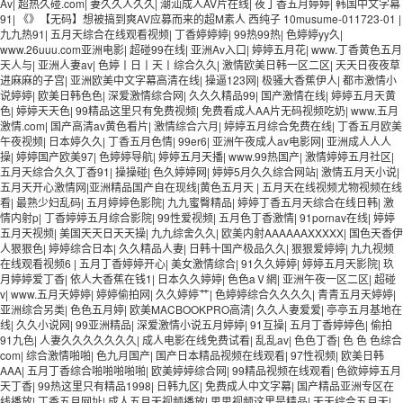
Av
|
超热久碰.com
|
妻久久人久久
|
潮汕成人AV片在线
|
夜丁香五月婷婷
|
韩国中文字幕
91
|
《》【无码】想被搞到爽AV应募而来的超M素人 西纯子 10musume-011723-01
|
九九热91
|
五月天综合在线观看视频
|
丁香婷婷婷
|
99热99热
|
色婷婷yy久
|
www.26uuu.com亚洲电影
|
超碰99在线
|
亚洲Av入口
|
婷婷五月花
|
www.丁香黄色五月
天人与
|
亚洲人妻av
|
色婷丨日丨天丨综合久久
|
激情欧美日韩一区二区
|
天天日夜夜草
进麻麻的子宫
|
亚洲欧美中文字幕高清在线
|
操逼123网
|
极骚大香蕉伊人
|
都市激情小
说婷婷
|
欧美日韩色色
|
深爱激情综合网
|
久久久精品99
|
国产激情在线
|
婷婷五月天黄
色
|
婷婷天天色
|
99精品这里只有免费视频
|
免费看成人AA片无码视频吃奶
|
www.五月
激情.com
|
国产高清av黄色看片
|
激情综合六月
|
婷婷五月综合免费在线
|
丁香五月欧美
午夜视频
|
日本婷久久
|
丁香五月色情
|
99er6
|
亚洲午夜成人av电影网
|
亚洲成人人人
操
|
婷婷国产欧美97
|
色婷婷导航
|
婷婷五月天播
|
www.99热国产
|
激情婷婷五月社区
|
五月天综合久久丁香91
|
操操碰
|
色久婷婷网
|
婷婷5月久久综合网站
|
激情五月天小说|
五月天开心激情网|亚洲精品国产自在现线|黄色五月天
|
五月天在线视频尤物视频在线
看
|
最熟少妇乱码
|
五月婷婷色影院
|
九九蜜臀精品
|
婷婷丁香五月天综合在线日韩
|
激
情内射p
|
丁香婷婷五月综合影院
|
99性爱视频
|
五月色丁香激情
|
91pornav在线
|
婷婷
五月天视频
|
美国天天日天天操
|
九九综舍久久
|
欧美内射AAAAAAXXXXX
|
国色天香伊
人狠狠色
|
婷婷综合日本
|
久久精品人妻
|
日韩十国产极品久久
|
狠狠爱婷婷
|
九九视频
在线观看视频6
|
五月丁香婷婷开心
|
美女激情综合
|
91久久婷婷
|
婷婷五月天影院
|
玖
月婷婷爱丁香
|
依人大香蕉在钱1
|
日本久久婷婷
|
色色aⅤ網
|
亚洲午夜一区二区
|
超碰
v
|
www.五月天婷婷
|
婷婷偷拍网
|
久久婷婷艹
|
色婷婷综合久久久久
|
青青五月天婷婷
|
亚洲综合另类
|
色色五月婷
|
欧美MACBOOKPRO高清
|
久久人妻爱爱
|
亭亭五月基地在
线
|
久久小说网
|
99亚洲精品
|
深爱激情小说五月婷婷
|
91互操
|
五月丁香婷婷色
|
偷拍
91九色
|
人妻久久久久久久久
|
成人电影在线免费试看
|
乱乱av
|
色色丁香
|
色 色 色综合
com
|
综合激情啪啪
|
色九月国产
|
国产日本精品视频在线观看
|
97性视频
|
欧美日韩
AAA
|
五月丁香综合啪啪啪啪啪
|
欧美婷婷综合网
|
99精品视频在线观看
|
色欲婷婷五月
天丁香
|
99热这里只有精品1998
|
日韩九区
|
免费成人中文字幕
|
国产精品亚洲专区在
线播放
|
丁香五月网址
|
成人五月天视频播放
|
思思视频这里是精品
|
天天综合五月天
|