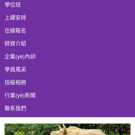
學位班
上課安排
在線報名
師資介紹
企業(yè)內訓
學員風采
班級相冊
行業(yè)新聞
聯系我們