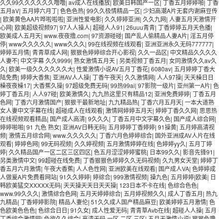
久久99久久久久久久噜噜
|
av成人在线播放
|
欧美日韩国产一区
|
丁香五月婷婷啪
|
丁香
五月aV
|
五月婷六月丁
|
色色色热
|
99久久极情精品一区
|
少妇高潮A片无套内谢麻豆传
|
欧美黄色AA片哗啦啦啦
|
亚洲性爱电影
|
久久婷婷亚洲
|
久久九网
|
人妻五月天激情开
心网
|
欧美超级视频97
|
97人人操人
|
超碰人人91
|
26uuu青青
|
丁香婷婷五月天色播
|
欧美成人五月天
|
www.夜夜撸.com
|
97资源碰碰
|
国产乱人偷精品人妻A片
|
淫五月停
停
|
www久久久久久
|
www久久久
|
99在线视频在线观看
|
亚洲亚洲永久无码777777
|
婷婷五月情
|
青青草成人网
|
狠狠色婷婷综合开心影视
|
久久一品区
|
中文精品久久久久
人妻不
|
中文字幕 久久9999
|
熟女激情五月天
|
另类视频丁香五月
|
女同激情久久av久
久
|
欧美一级久久久久久久大
|
性爱激情小说AV五月丁香花
|
6080av
|
五月婷婷丁香大
陆免费
|
婷婷大香焦
|
亚洲AV人人操
|
丁香午夜天
|
久久激情网
|
人人97操
|
天天橾日日
橾夜夜橾17
|
大香蕉久操
|
97超级免费无码
|
99热99ai
|
97影院一级片
|
亚州第一A片
|
色
婷丁香五月
|
人人97碰
|
欧美激情久
|
九九热这里只有精品12
|
亚洲免费婷婷
|
丁香五月
色网
|
丁香六月激情国产
|
狠狠干最新地址
|
九九精品热
|
丁香六月五月天
|
一本大道熟
女人妻中文字幕在线
|
超碰成人在线观看
|
激情网婷婷五月天
|
婷婷丁香久久网
|
思思热
在线视频观看精品
|
国产成人高清
|
9久久久
|
丁香五月中文字幕久色
|
国产成人综合网
|
婷婷啪啪
|
91 九色 熟女
|
亚洲AV日韩无码
|
五月婷婷丁香婷婷
|
91操黄
|
五月婷高清视
频
|
激情五月综合网
|
www.久久久久久
|
丁香六月色婷婷综合
|
国外亚洲成AV人片在线
观看
|
婷婷色网
|
99无码视频
|
久久婷视频
|
五月激情婷婷在线
|
色婷婷yy久
|
五月丁婷
婷
|
久久精品国产一区二区三区四区
|
色五月涩涩婷婷蜜桃
|
日本99久久
|
影音先锋91
|
另类激情中文
|
99超碰在线免费
|
丁香狠狠色婷婷久久无码视频
|
久九男女天堂
|
婷婷丁
香五月六月激情
|
午夜大香蕉
|
人人色性网
|
亚洲欧美在线观看
|
国产成人VA
|
色婷婷成
人做爰A片免费看网站
|
91久久婷婷
|
婷综合
|
999激情视频
|
操九色
|
五月婷婷|欧美
|
日
韩欧美猛交XXXXX无码
|
天天操天天日天天操
|
123日本不卡在线
|
色综合色色
|
www.99久久久
|
激情综合色网
|
五月天婷婷综合
|
五月婷视频久久
|
成人丁香五月
|
热九
九精品
|
丁香婷婷影院
|
精品人妻伦
|
51久久成人国产精品麻豆
|
欧美婷婷五月激情
|
色
色欧美色色色
|
色综合日日
|
91久女
|
成人性爱无码
|
青青草Avb在线
|
超碰人人操
|
五月
丁香综合激情网
|
色欲久久综合
|
高清无码 一区 二区 三区
|
五月天激情小说
|
狠狠色噜