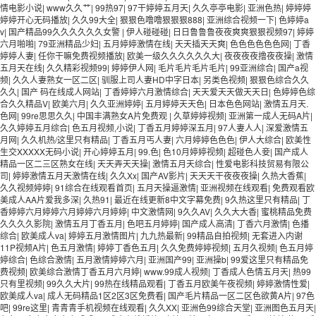
情电影小说
|
www久久艹
|
99热97
|
97干婷婷五月天
|
久久亭亭电影
|
亚洲色热
|
婷婷婷
婷婷开心无码播放
|
久久99大全
|
狠狠色噜噜狠狠狠888
|
亚洲综合视频一下
|
色婷婷a
v
|
国产精品99久久久久久久女警
|
伊人碰碰碰
|
日日鲁鲁鲁夜夜爽爽狠狠视频97
|
婷婷
六月啪啪
|
79亚洲精品少妇
|
五月婷婷激情在线
|
天天插天天爽
|
色色色色色色网
|
丁香
婷婷人妻
|
任你干嘛免费视频播放
|
欧美一级久久久久久久大
|
夜夜夜夜撸夜夜操
|
激情
五月天在线
|
久久精彩视频99
|
婷婷伊人网
|
毛片毛片毛片毛片
|
99亚洲综合
|
国产a视
频
|
久久人妻熟女一区二区
|
驯服上司人妻HD中字日本
|
另类色视频
|
狠狠色综合久久
久久
|
国产 码在线成人网站
|
丁香婷婷六月激情综合
|
天天爱天天做天天日
|
色婷婷色综
合久久精品V
|
欧美六月
|
久久亚洲婷婷
|
五月婷婷天天色
|
日本色色网站
|
激情五月天.
色网
|
99re思思久久
|
中国丰满熟女A片免费观
|
久草婷婷视频
|
亚洲第一成人无码A片
|
久久婷婷五月综合
|
色五月视频,小说
|
丁香五月婷婷深五月
|
97人妻人人
|
深爱激情五
月网
|
久久机热/这里只有精品
|
丁香五月丐人妻
|
六月婷婷色色色
|
伊人大综合
|
欧美性
生交XXXXX无码小说
|
开心婷婷五月
|
99.色
|
色10月婷婷视频
|
超碰色人妾
|
国产成人
精品一区二三区熟女在线
|
天天弄天天操
|
激情五月天综合
|
性爱电影科技贸易有限公
司
|
婷婷激情五月天激情在线
|
久久Xx
|
国产AV影片
|
天天天干夜夜夜操
|
久热大香蕉
|
久久视频婷婷
|
91综合在线观看首页
|
五月天操逼激情
|
亚洲视频在线观看
|
免费观看欧
美成人AA片爱我多深
|
久热91
|
最近在线更新8中文字幕免费
|
9久热这里只有精品
|
丁
香婷婷六月婷婷六月婷婷六月婷婷
|
中文激情网
|
9久久AV
|
久久大大香
|
蜜桃精品免费
久久久久影院
|
激情五月丁香五月
|
色吧五月婷婷
|
国产成人高清
|
丁香六月激情
|
色播
综合
|
欧美成人va
|
婷婷五月激情图片
|
九九热最新
|
99精品自拍视频
|
无套进入内谢
11P视频A片
|
色五月激情
|
婷婷丁香色五月
|
久久免费婷婷视频
|
五月久视频
|
色五月婷
婷综合
|
色综合激情
|
五月激情婷婷六月
|
亚洲国产99
|
亚洲操b
|
99爱这里只有精品免
费视频
|
欧美综合激情丁香五月六月婷
|
www.99成人视频
|
丁香成人色情五月天
|
热99
只有里视频
|
99久久大片
|
99热在线精品观看
|
丁香五月欧美午夜视频
|
婷婷激情性爱
|
欧美成人va
|
成人无码精品1区2区3区免费看
|
国产毛片精品一区二区色欲黄A片
|
97色
吧
|
99re这里
|
青青青手机视频在线观看
|
久久XX
|
亚洲色99综合天堂
|
亚洲图色五月天
|