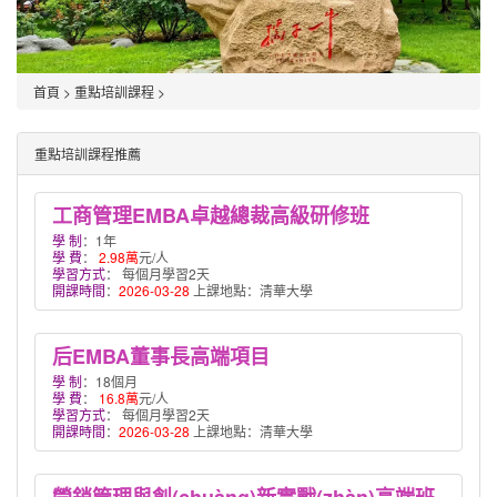
首頁
>
重點培訓課程
>
重點培訓課程推薦
工商管理EMBA卓越總裁高級研修班
學 制
：1年
學 費
：
2.98萬
元/人
學習方式
： 每個月學習2天
開課時間
：
2026-03-28
上課地點：清華大學
后EMBA董事長高端項目
學 制
：18個月
學 費
：
16.8萬
元/人
學習方式
： 每個月學習2天
開課時間
：
2026-03-28
上課地點：清華大學